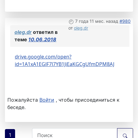
7 года 11 мес. назад
#980
от
oleg.dr
oleg.dr
ответил в
теме
10.06.2018
drive.google.com/open?
id=1A1xA1EGlF7l7YB1JiEaKGCgUfmDPM8AJ
Пожалуйста
Войти
, чтобы присоединиться к
беседе.
1